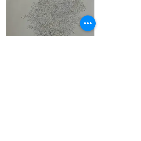
. . . . .
sans titre
pointe d'argent sur papier préparé - 40 x 50
cm